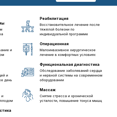
Реабилитация
мы
Восстановительное лечение после
им
тяжёлой болезни по
ра
индивидуальной программе
Операционная
вание и
Малоинвазивное хирургическое
зом
лечение в комфортных условиях
Функциональная диагностика
Обследование заболеваний сердца
дей и
и нервной системы на современном
же день
оборудовании
Массаж
 и
Снятие стресса и хронической
 плодом
усталости, повышение тонуса мышц
остика