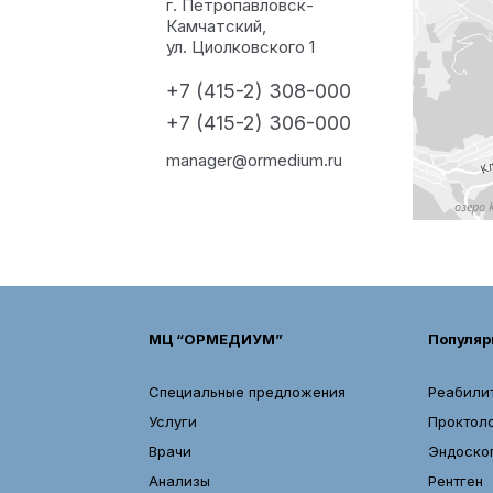
г. Петропавловск-
Камчатский,
ул. Циолковского 1
+7 (415-2) 308-000
+7 (415-2) 306-000
manager@ormedium.ru
МЦ “ОРМЕДИУМ”
Популяр
Специальные предложения
Реабили
Услуги
Проктол
Врачи
Эндоско
Анализы
Рентген