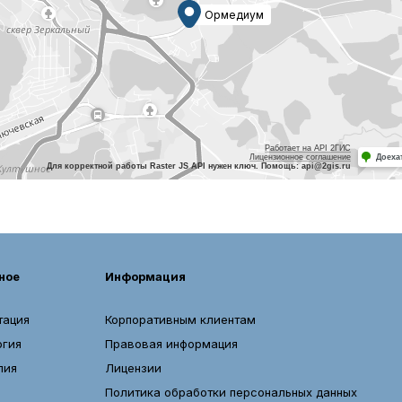
Работает на API 2ГИС
Лицензионное соглашение
Доеха
Для корректной работы Raster JS API нужен ключ. Помощь: api@2gis.ru
ное
Информация
тация
Корпоративным клиентам
огия
Правовая информация
пия
Лицензии
Политика обработки персональных данных