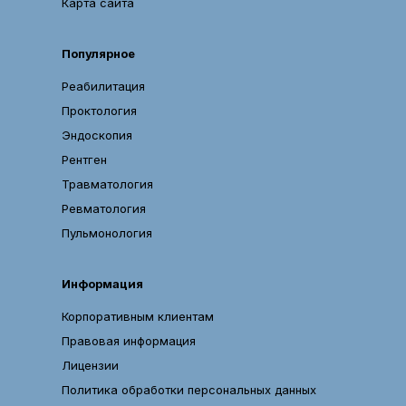
здравоохранения
Карта сайта
Камчатского
края.
Популярное
—
Присвоена
Реабилитация
высшая
Проктология
квалификационная
Эндоскопия
категория
Рентген
по
специальности
Травматология
«сестринское
Ревматология
дело».
Пульмонология
09.11.2020
—
Информация
Удостоверение
о
Корпоративным клиентам
повышении
Правовая информация
квалификации
Лицензии
—
Политика обработки персональных данных
Государственное