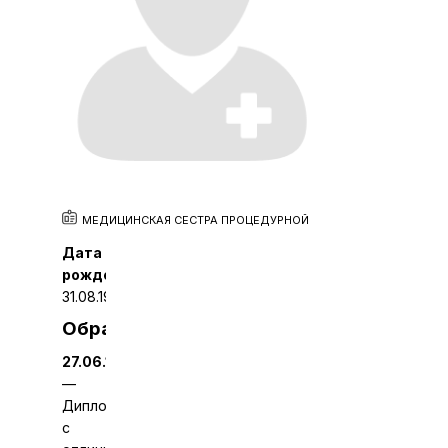
Специалисты
Прайс-лист
Пациентам
Отзывы
Контакты
МЕДИЦИНСКАЯ СЕСТРА ПРОЦЕДУРНОЙ
Дата
рождения:
31.08.1974
Образование
27.06.1992
—
Диплом
с