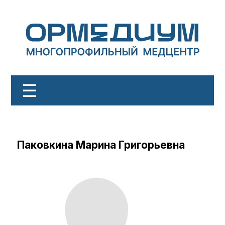
☰
Документы
О клинике
Паковкина Марина Григорьевна
ОМС
ДМС
Услуги