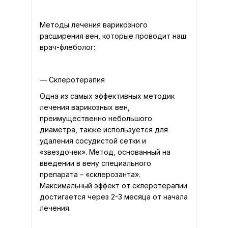
Специалисты
Методы лечения варикозного
Прайс-лист
расширения вен, которые проводит наш
врач-флеболог:
Пациентам
Отзывы
— Склеротерапия
Одна из самых эффективных методик
Контакты
лечения варикозных вен,
преимущественно небольшого
диаметра, также используется для
удаления сосудистой сетки и
«звездочек». Метод, основанный на
введении в вену специального
препарата – «склерозанта».
Максимальный эффект от склеротерапии
достигается через 2-3 месяца от начала
лечения.