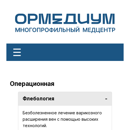
☰
Документы
О клинике
Операционная
ОМС
Флебология
ДМС
Безболезненное лечение варикозного
Услуги
расширения вен с помощью высоких
технологий.